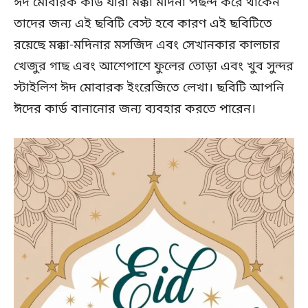
ঈদ মোবারক কার্ড যারা মক্কা মদিনা পছন্দ করে থাকেন
তাদের জন্য এই ছবিটি বেস্ট হবে কারণ এই ছবিটিতে
রয়েছে মক্কা-মদিনার মসজিদ এবং সেখানকার কালচার
খেজুর গাছ এবং আশেপাশে ফুলের তোড়া এবং খুব সুন্দর
স্টাইলিশ ঈদ মোবারক ইংরেজিতে লেখা। ছবিটি আপনি
ঈদের কার্ড বানানোর জন্য ব্যবহার করতে পারেন।