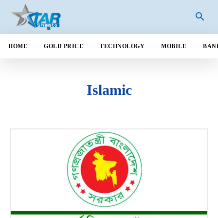
HOME
GOLD PRICE
TECHNOLOGY
MOBILE
BAN
Islamic
ANDROID
AUTOMOBILE
BANGLADESH
BANK
BUSINESS