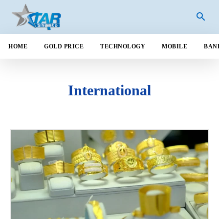
HOME
GOLD PRICE
TECHNOLOGY
MOBILE
BAN
International
ANDROID
AUTOMOBILE
BANGLADESH
BANK
BUSINESS