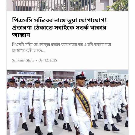
পিএসসি সচিবের নামে ভুয়া যোগাযোগ!
প্রতারণা ঠেকাতে সবাইকে সতর্ক থাকার
আহ্বান
পিএসসি সচিব মো. আবদুর রহমান তরফদারের নাম ও ছবি ব্যবহার করে
প্রতারণার চেষ্টা চলছে...
Sumonto Ghose
-
Oct 12, 2025