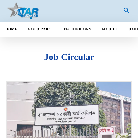
HOME
GOLD PRICE
TECHNOLOGY
MOBILE
BAN
Job Circular
ANDROID
AUTOMOBILE
BANGLADESH
BANK
BUSINESS