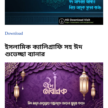
Download
ইসলামিক ক্যালিগ্রাফি সহ ঈদ
শুভেচ্ছা ব্যানার