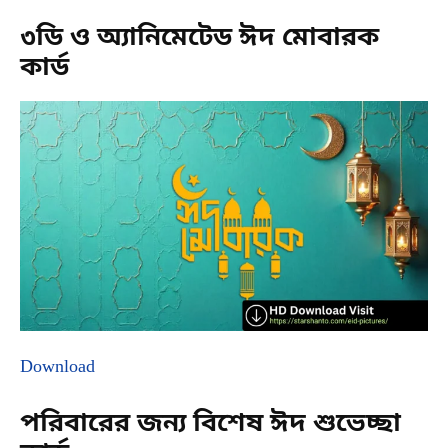
৩ডি ও অ্যানিমেটেড ঈদ মোবারক
কার্ড
Download
পরিবারের জন্য বিশেষ ঈদ শুভেচ্ছা