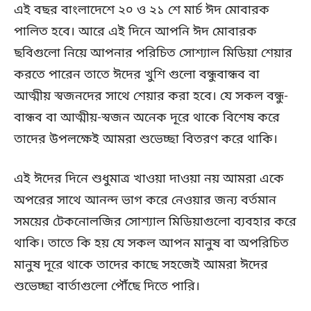
এই বছর বাংলাদেশে ২০ ও ২১ শে মার্চ ঈদ মোবারক
পালিত হবে। আরে এই দিনে আপনি ঈদ মোবারক
ছবিগুলো নিয়ে আপনার পরিচিত সোশ্যাল মিডিয়া শেয়ার
করতে পারেন তাতে ঈদের খুশি গুলো বন্ধুবান্ধব বা
আত্মীয় স্বজনদের সাথে শেয়ার করা হবে। যে সকল বন্ধু-
বান্ধব বা আত্মীয়-স্বজন অনেক দূরে থাকে বিশেষ করে
তাদের উপলক্ষেই আমরা শুভেচ্ছা বিতরণ করে থাকি।
এই ঈদের দিনে শুধুমাত্র খাওয়া দাওয়া নয় আমরা একে
অপরের সাথে আনন্দ ভাগ করে নেওয়ার জন্য বর্তমান
সময়ের টেকনোলজির সোশ্যাল মিডিয়াগুলো ব্যবহার করে
থাকি। তাতে কি হয় যে সকল আপন মানুষ বা অপরিচিত
মানুষ দূরে থাকে তাদের কাছে সহজেই আমরা ঈদের
শুভেচ্ছা বার্তাগুলো পৌঁছে দিতে পারি।