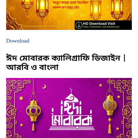
Download
ঈদ মোবারক ক্যালিগ্রাফি ডিজাইন |
আরবি ও বাংলা