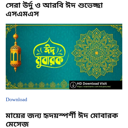
সেরা উর্দু ও আরবি ঈদ শুভেচ্ছা
এসএমএস
Download
মায়ের জন্য হৃদয়স্পর্শী ঈদ মোবারক
মেসেজ