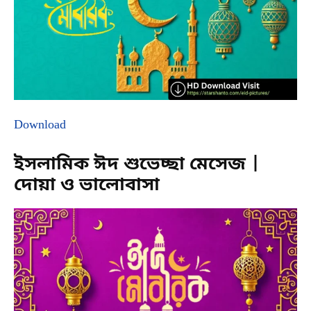
Download
ইসলামিক ঈদ শুভেচ্ছা মেসেজ |
দোয়া ও ভালোবাসা