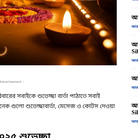
আ
আজক
আজ
Si
আজক
আ
 Advertisement -
আজক
বারের সবাইকে শুভেচ্ছা বার্তা পাঠাতে সবাই
আজ
অনেক গুলো শুভেচ্ছাবার্তা, মেসেজ ও কোটস দেওয়া
Si
আজক
২০২৫ শুভেচ্ছা