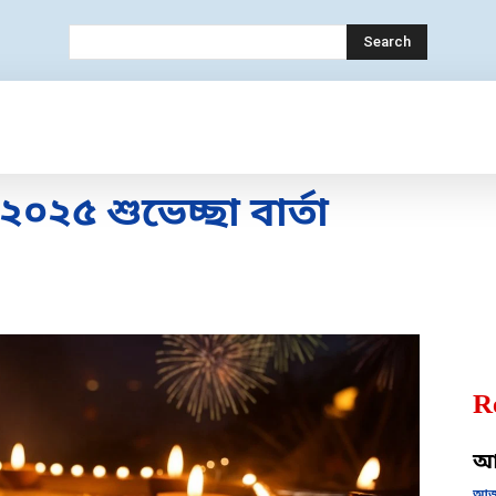
Search
ECHNOLOGY
MOBILE
BANK
EDUC
০২৫ শুভেচ্ছা বার্তা
R
আজ
আজক