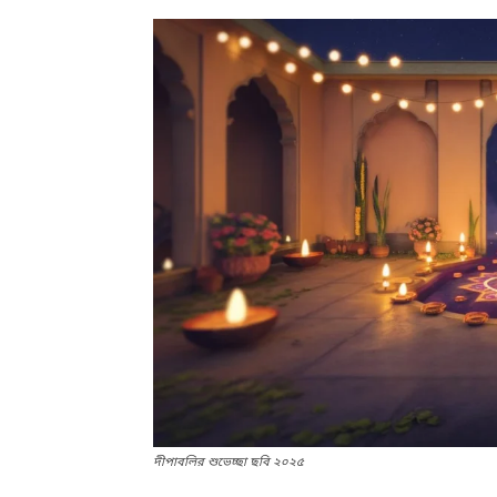
দীপাবলির শুভেচ্ছা ছবি ২০২৫