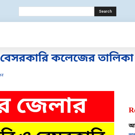
Search
ECHNOLOGY
MOBILE
BANK
EDUC
 ও বেসরকারি কলেজের তালিক
ST
R
আজ
আজক