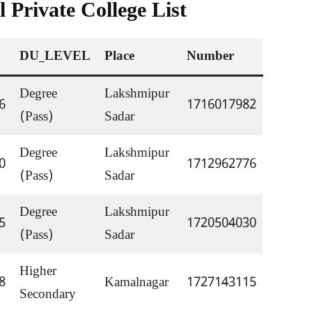
 Private College List
DU_LEVEL
Place
Number
Degree 
Lakshmipur 
6
1716017982
(Pass)
Sadar
Degree 
Lakshmipur 
0
1712962776
(Pass)
Sadar
Degree 
Lakshmipur 
5
1720504030
(Pass)
Sadar
Higher 
8
Kamalnagar
1727143115
Secondary