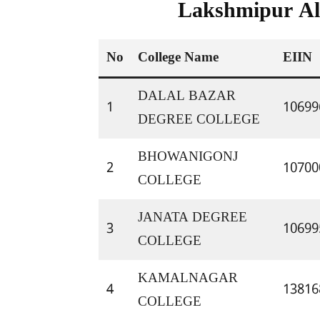
Lakshmipur All
No
College Name
EIIN
DALAL BAZAR 
1
10699
DEGREE COLLEGE
BHOWANIGONJ 
2
10700
COLLEGE
JANATA DEGREE 
3
10699
COLLEGE
KAMALNAGAR 
4
13816
COLLEGE