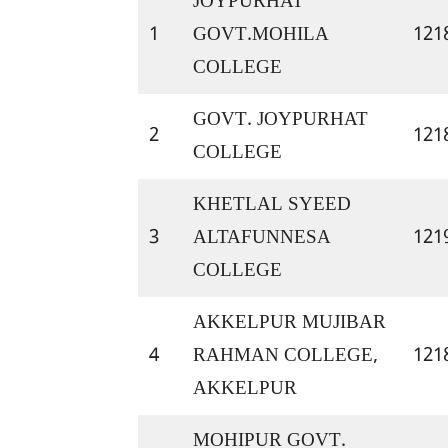
JOYPURHAT 
1
GOVT.MOHILA 
121
COLLEGE
GOVT. JOYPURHAT 
2
121
COLLEGE
KHETLAL SYEED 
3
ALTAFUNNESA 
121
COLLEGE
AKKELPUR MUJIBAR 
4
RAHMAN COLLEGE, 
121
AKKELPUR
MOHIPUR GOVT. 