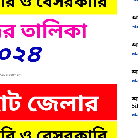
আ
আজক
আজ
আজক
আ
 Advertisement -
আজক
আজ
Si
আজক