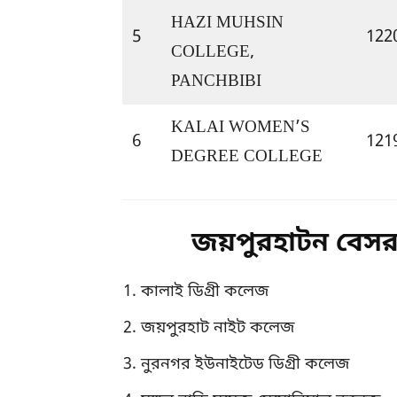
HAZI MUHSIN 
5
122
COLLEGE, 
PANCHBIBI
KALAI WOMEN’S 
6
121
DEGREE COLLEGE
জয়পুরহাটন বেস
কালাই ডিগ্রী কলেজ
জয়পুরহাট নাইট কলেজ
নুরনগর ইউনাইটেড ডিগ্রী কলেজ