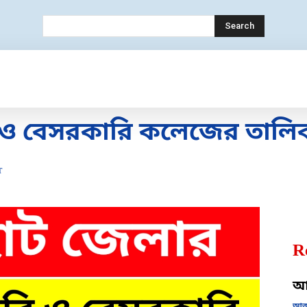
Search
ECHNOLOGY
MOBILE
BANK
EDUC
 ও বেসরকারি কলেজের তালি
T
R
আজ
আজক