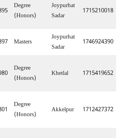
Degree 
Joypurhat 
895
1715210018
(Honors)
Sadar
Joypurhat 
897
Masters
1746924390
Sadar
Degree 
980
Khetlal
1715419652
(Honors)
Degree 
801
Akkelpur
1712427372
(Honors)