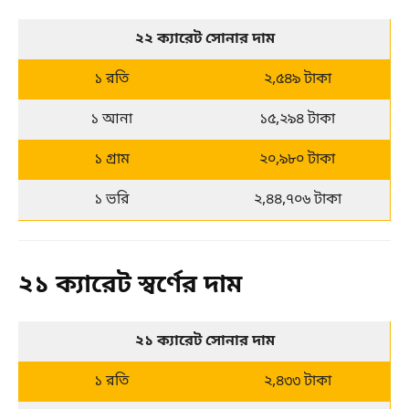
২২ ক্যারেট সোনার দাম
১ রতি
২,৫৪৯ টাকা
১ আনা
১৫,২৯৪ টাকা
১ গ্রাম
২০,৯৮০ টাকা
১ ভরি
২,৪৪,৭০৬ টাকা
২১ ক্যারেট স্বর্ণের দাম
২১ ক্যারেট সোনার দাম
১ রতি
২,৪৩৩ টাকা