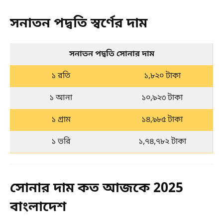
সনাতন পদ্বতি স্বর্ণের দাম
সনাতন পদ্বতি সোনার দাম
১ রতি
১,৮২০ টাকা
১ আনা
১০,৯২৩ টাকা
১ গ্রাম
১৪,৯৮৫ টাকা
১ ভরি
১,৭৪,৭৮২ টাকা
সোনার দাম কত আজকে 2025
বাংলাদেশ