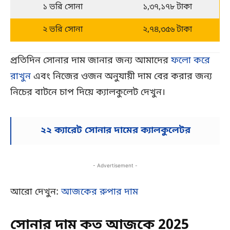
১ ভরি সোনা
১,৩৭,১৭৮ টাকা
২ ভরি সোনা
২,৭৪,৩৫৬ টাকা
প্রতিদিন সোনার দাম জানার জন্য আমাদের
ফলো করে
রাখুন
এবং নিজের ওজন অনুযায়ী দাম বের করার জন্য
নিচের বাটনে চাপ দিয়ে ক্যালকুলেট দেখুন।
২২ ক্যারেট সোনার দামের ক্যালকুলেটর
- Advertisement -
আরো দেখুন:
আজকের রুপার দাম
সোনার দাম কত আজকে 2025