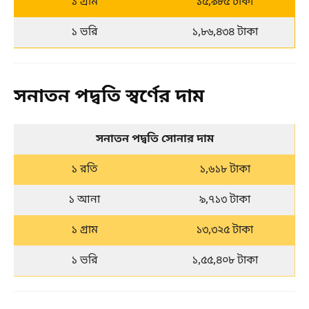
১ গ্রাম
১৫,৯৮৫ টাকা
১ ভরি
১,৮৬,৪৩৪ টাকা
সনাতন পদ্বতি স্বর্ণের দাম
সনাতন পদ্বতি সোনার দাম
১ রতি
১,৬১৮ টাকা
১ আনা
৯,৭১৩ টাকা
১ গ্রাম
১৩,৩২৫ টাকা
১ ভরি
১,৫৫,৪০৮ টাকা