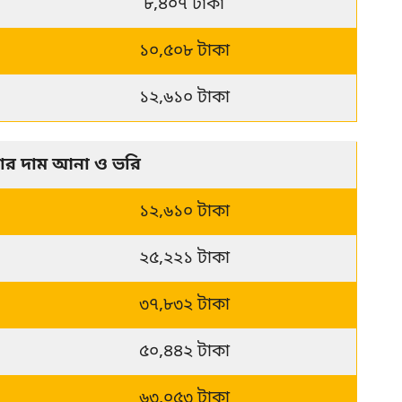
৮,৪০৭ টাকা
১০,৫০৮ টাকা
১২,৬১০ টাকা
নার দাম আনা ও ভরি
১২,৬১০ টাকা
২৫,২২১ টাকা
৩৭,৮৩২ টাকা
৫০,৪৪২ টাকা
৬৩,০৫৩ টাকা