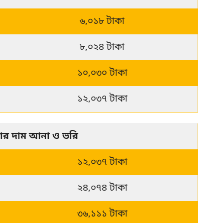
৬,০১৮ টাকা
৮,০২৪ টাকা
১০,০৩০ টাকা
১২,০৩৭ টাকা
নার দাম আনা ও ভরি
১২,০৩৭ টাকা
২৪,০৭৪ টাকা
৩৬,১১১ টাকা