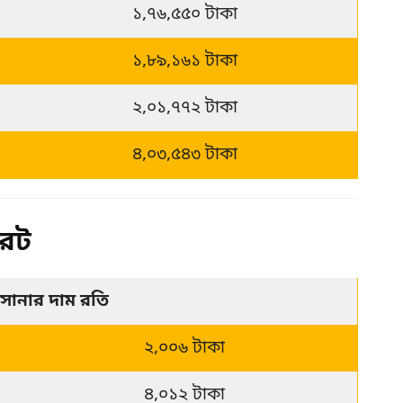
১,৭৬,৫৫০ টাকা
১,৮৯,১৬১ টাকা
২,০১,৭৭২ টাকা
৪,০৩,৫৪৩ টাকা
রেট
সোনার দাম রতি 
২,০০৬ টাকা
৪,০১২ টাকা