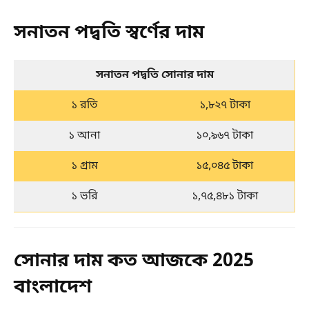
সনাতন পদ্বতি স্বর্ণের দাম
সনাতন পদ্বতি সোনার দাম
১ রতি
১,৮২৭ টাকা
১ আনা
১০,৯৬৭ টাকা
১ গ্রাম
১৫,০৪৫ টাকা
১ ভরি
১,৭৫,৪৮১ টাকা
সোনার দাম কত আজকে 2025
বাংলাদেশ