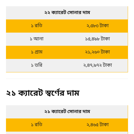
২২ ক্যারেট সোনার দাম
১ রতি
২,৫৮৩ টাকা
১ আনা
১৫,৪৯৮ টাকা
১ গ্রাম
২১,২৬০ টাকা
১ ভরি
২,৪৭,৯৭২ টাকা
২১ ক্যারেট স্বর্ণের দাম
২১ ক্যারেট সোনার দাম
১ রতি
২,৪৬৫ টাকা