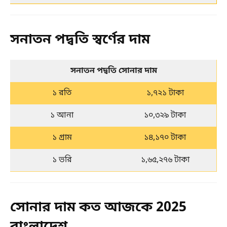
সনাতন পদ্বতি স্বর্ণের দাম
সনাতন পদ্বতি সোনার দাম
১ রতি
১,৭২১ টাকা
১ আনা
১০,৩২৯ টাকা
১ গ্রাম
১৪,১৭০ টাকা
১ ভরি
১,৬৫,২৭৬ টাকা
সোনার দাম কত আজকে 2025