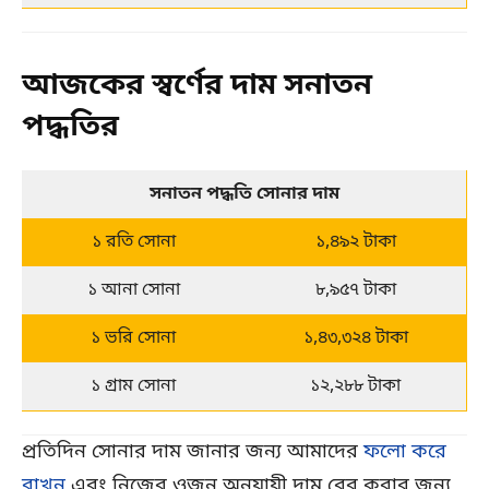
আজকের স্বর্ণের দাম সনাতন
পদ্ধতির
সনাতন পদ্ধতি সোনার দাম
১ রতি সোনা
১,৪৯২ টাকা
১ আনা সোনা
৮,৯৫৭ টাকা
১ ভরি সোনা
১,৪৩,৩২৪ টাকা
১ গ্রাম সোনা
১২,২৮৮ টাকা
প্রতিদিন সোনার দাম জানার জন্য আমাদের
ফলো করে
রাখুন
এবং নিজের ওজন অনুযায়ী দাম বের করার জন্য