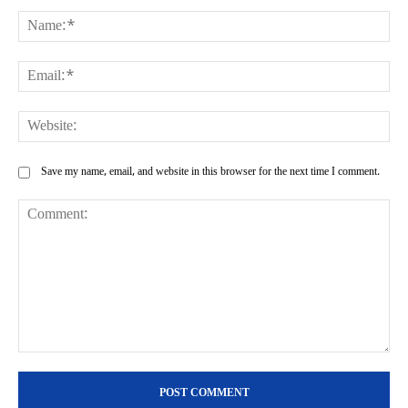
Na
Ema
Web
Save my name, email, and website in this browser for the next time I comment.
Comment: