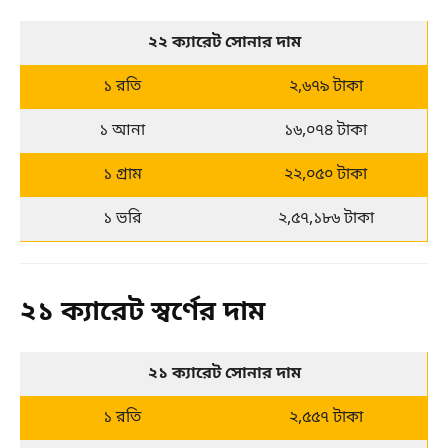
২২ ক্যারেট সোনার দাম
১ রতি
২,৬৭৯ টাকা
১ আনা
১৬,০৭৪ টাকা
১ গ্রাম
২২,০৫০ টাকা
১ ভরি
২,৫৭,১৮৬ টাকা
২১ ক্যারেট স্বর্ণের দাম
২১ ক্যারেট সোনার দাম
১ রতি
২,৫৫৭ টাকা