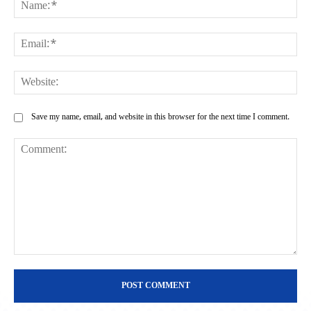
Na
Ema
Web
Save my name, email, and website in this browser for the next time I comment.
Comment: