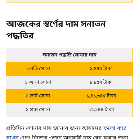
আজকের স্বর্ণের দাম সনাতন
পদ্ধতির
সনাতন পদ্ধতি সোনার দাম
১ রতি সোনা
১,৪৭৫ টাকা
১ আনা সোনা
৮,৮৫২ টাকা
১ ভরি সোনা
১,৪১,৬৪৫ টাকা
১ গ্রাম সোনা
১২,১৪৪ টাকা
প্রতিদিন সোনার দাম জানার জন্য আমাদের
ফলো করে
রাখুন
এবং নিজের ওজন অনুযায়ী দাম বের করার জন্য