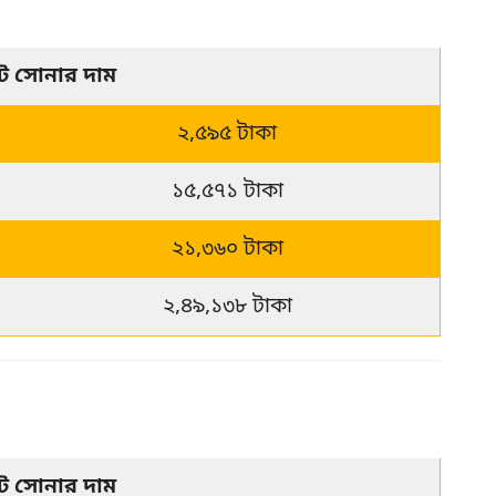
েট সোনার দাম
২,৫৯৫ টাকা
১৫,৫৭১ টাকা
২১,৩৬০ টাকা
২,৪৯,১৩৮ টাকা
েট সোনার দাম