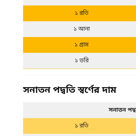
১ রতি
১ আনা
১ গ্রাম
১ ভরি
সনাতন পদ্বতি স্বর্ণের দাম
সনাতন পদ্
১ রতি