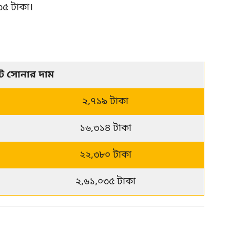
৩৫ টাকা।
েট সোনার দাম
২,৭১৯ টাকা
১৬,৩১৪ টাকা
২২,৩৮০ টাকা
২,৬১,০৩৫ টাকা