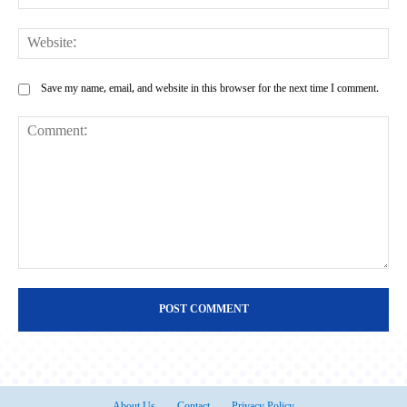
Web
Save my name, email, and website in this browser for the next time I comment.
Comment:
About Us
Contact
Privacy Policy