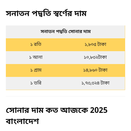
সনাতন পদ্বতি স্বর্ণের দাম
সনাতন পদ্বতি সোনার দাম
১ রতি
১,৮০৫ টাকা
১ আনা
১০,৮৩২টাকা
১ গ্রাম
১৪,৮৬০ টাকা
১ ভরি
১,৭৩,৩২৪ টাকা
সোনার দাম কত আজকে 2025
বাংলাদেশ