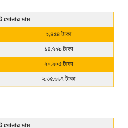
েট সোনার দাম
২,৪৫৪ টাকা
১৪,৭২৯ টাকা
২০,২০৫ টাকা
২,৩৫,৬৬৭ টাকা
েট সোনার দাম