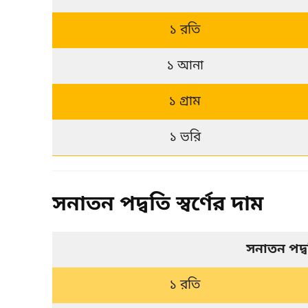
১ রতি
১ আনা
১ গ্রাম
১ ভরি
সনাতন পদ্বতি স্বর্ণের দাম
সনাতন পদ্
১ রতি