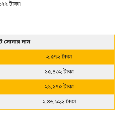
 ৯২২ টাকা।
েট সোনার দাম
২,৫৭২ টাকা
১৫,৪৩২ টাকা
২১,১৭০ টাকা
২,৪৬,৯২২ টাকা