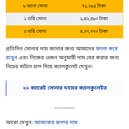
৮ আনা সোনা
৭১,২৯৫ টাকা
১ ভরি সোনা
১,৪২,৫৯০ টাকা
৩ ভরি সোনা
৪,২৭,৭৭০ টাকা
প্রতিদিন সোনার দাম জানার জন্য আমাদের
ফলো করে
রাখুন
এবং নিজের ওজন অনুযায়ী দাম বের করার জন্য
নিচের বাটনে চাপ দিয়ে ক্যালকুলেট দেখুন।
২২ ক্যারেট সোনার দামের ক্যালকুলেটর
- Advertisement -
আরো দেখুন:
আজকের রুপার দাম