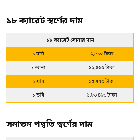
১৮ ক্যারেট স্বর্ণের দাম
১৮ ক্যারেট সোনার দাম
১ রতি
১,৯১০ টাকা
১ আনা
১১,৪৬৩ টাকা
১ গ্রাম
১৫,৭২৫ টাকা
১ ভরি
১,৮৩,৪১৩ টাকা
সনাতন পদ্বতি স্বর্ণের দাম