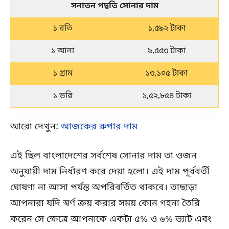
সনাতন পদ্বতি সোনার দাম
১ রতি
১,৫৯২ টাকা
১ আনা
৯,৫৫৩ টাকা
১ গ্রাম
১৩,১০৫ টাকা
১ ভরি
১,৫২,৮৫৪ টাকা
আরো দেখুন:
আজকের রুপার দাম
এই ছিল বাংলাদেশের সর্বশেষ সোনার দাম তা ওজন
অনুযায়ী দাম নির্ধারণ করে দেয়া হলো। এই দাম পূর্ববর্তী
ঘোষণা না আসা পর্যন্ত অপরিবর্তিত থাকবে। তাছাড়া
আপনারা যদি স্বর্ণ ক্রয় করার সময় কোন গহনা তৈরি
করেন সে ক্ষেত্রে আপনাকে একটা ৫% ও ৬% ভ্যাট এবং