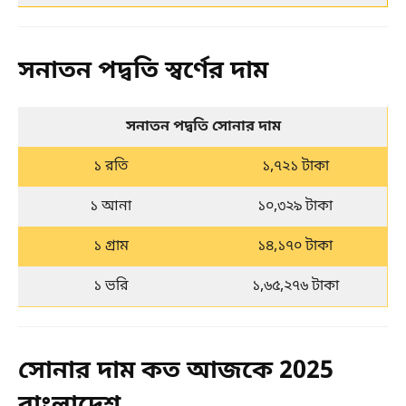
সনাতন পদ্বতি স্বর্ণের দাম
সনাতন পদ্বতি সোনার দাম
১ রতি
১,৭২১ টাকা
১ আনা
১০,৩২৯ টাকা
১ গ্রাম
১৪,১৭০ টাকা
১ ভরি
১,৬৫,২৭৬ টাকা
সোনার দাম কত আজকে 2025