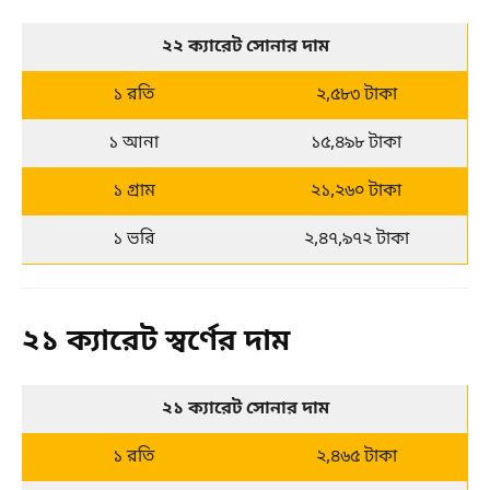
২২ ক্যারেট সোনার দাম
১ রতি
২,৫৮৩ টাকা
১ আনা
১৫,৪৯৮ টাকা
১ গ্রাম
২১,২৬০ টাকা
১ ভরি
২,৪৭,৯৭২ টাকা
২১ ক্যারেট স্বর্ণের দাম
২১ ক্যারেট সোনার দাম
১ রতি
২,৪৬৫ টাকা