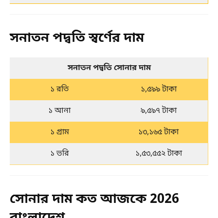
সনাতন পদ্বতি স্বর্ণের দাম
সনাতন পদ্বতি সোনার দাম
১ রতি
১,৫৯৯ টাকা
১ আনা
৯,৫৯৭ টাকা
১ গ্রাম
১৩,১৬৫ টাকা
১ ভরি
১,৫৩,৫৫২ টাকা
সোনার দাম কত আজকে 2026