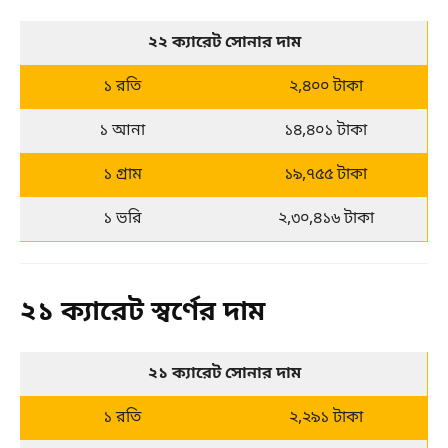
২২ ক্যারেট সোনার দাম
১ রতি
২,৪০০ টাকা
১ আনা
১৪,৪০১ টাকা
১ গ্রাম
১৯,৭৫৫ টাকা
১ ভরি
২,৩০,৪১৬ টাকা
২১ ক্যারেট স্বর্ণের দাম
২১ ক্যারেট সোনার দাম
১ রতি
২,২৯১ টাকা