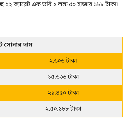
েছে ২২ ক্যারেট এক ভরি ২ লক্ষ ৫০ হাজার ১৮৮ টাকা।
েট সোনার দাম
২,৬০৬ টাকা
১৫,৬৩৬ টাকা
২১,৪৫০ টাকা
২,৫০,১৮৮ টাকা