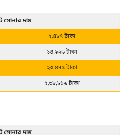
েট সোনার দাম
২,৪৮৭ টাকা
১৪,৯২৬ টাকা
২০,৪৭৫ টাকা
২,৩৮,৮১৬ টাকা
েট সোনার দাম