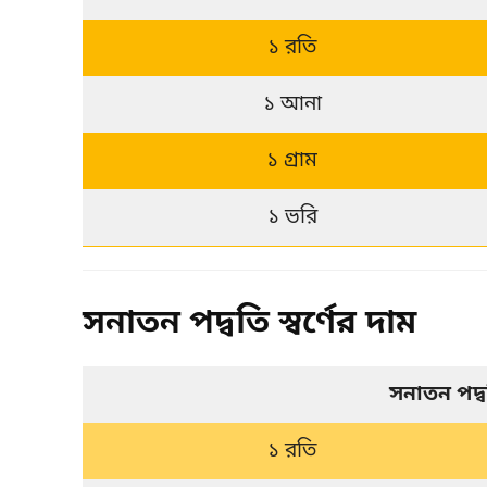
১ রতি
১ আনা
১ গ্রাম
১ ভরি
সনাতন পদ্বতি স্বর্ণের দাম
সনাতন পদ্
১ রতি