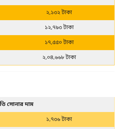
২,১৩২ টাকা
১২,৭৯৩ টাকা
১৭,৫৫০ টাকা
২,০৪,৬৬৮ টাকা
বতি সোনার দাম
১,৭৩৬ টাকা