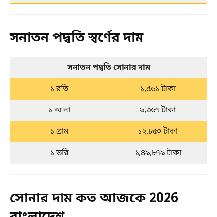
সনাতন পদ্বতি স্বর্ণের দাম
সনাতন পদ্বতি সোনার দাম
১ রতি
১,৫৬১ টাকা
১ আনা
৯,৩৬৭ টাকা
১ গ্রাম
১২,৮৫০ টাকা
১ ভরি
১,৪৯,৮৭৯ টাকা
সোনার দাম কত আজকে 2026