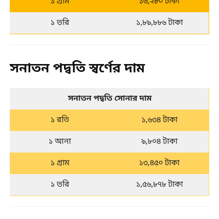
১ গ্রাম
১৬,২৮০ টাকা
১ ভরি
১,৮৯,৮৮৬ টাকা
সনাতন পদ্বতি স্বর্ণের দাম
সনাতন পদ্বতি সোনার দাম
১ রতি
১,৬৩৪ টাকা
১ আনা
৯,৮০৪ টাকা
১ গ্রাম
১৩,৪৫০ টাকা
১ ভরি
১,৫৬,৮৭৮ টাকা