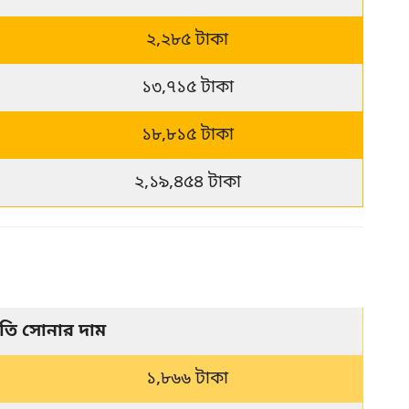
২,২৮৫ টাকা
১৩,৭১৫ টাকা
১৮,৮১৫ টাকা
২,১৯,৪৫৪ টাকা
বতি সোনার দাম
১,৮৬৬ টাকা