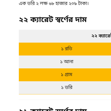
এক ভরি ২ লক্ষ ৬৮ হাজার ২০৯ টাকা।
২২ ক্যারেট স্বর্ণের দাম
২২ ক্যার
১ রতি
১ আনা
১ গ্রাম
১ ভরি