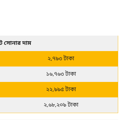
েট সোনার দাম
২,৭৯৩ টাকা
১৬,৭৬৩ টাকা
২২,৯৯৫ টাকা
২,৬৮,২০৯ টাকা