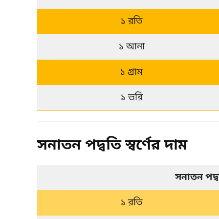
১ রতি
১ আনা
১ গ্রাম
১ ভরি
সনাতন পদ্বতি স্বর্ণের দাম
সনাতন পদ্
১ রতি