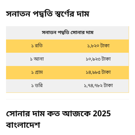
সনাতন পদ্বতি স্বর্ণের দাম
সনাতন পদ্বতি সোনার দাম
১ রতি
১,৮২০ টাকা
১ আনা
১০,৯২৩ টাকা
১ গ্রাম
১৪,৯৮৫ টাকা
১ ভরি
১,৭৪,৭৮২ টাকা
সোনার দাম কত আজকে 2025
বাংলাদেশ