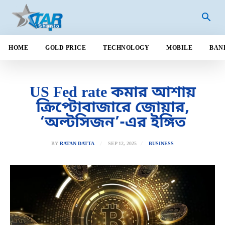
HOME
GOLD PRICE
TECHNOLOGY
MOBILE
BAN
US Fed rate কমার আশায়
ক্রিপ্টোবাজারে জোয়ার,
‘অল্টসিজন’-এর ইঙ্গিত
SEP 12, 2025
BY
RATAN DATTA
BUSINESS