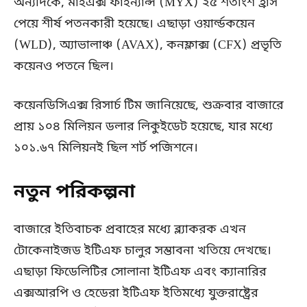
অন্যদিকে, মাইএক্স ফাইন্যান্স (MYX) ২৫ শতাংশ হ্রাস
পেয়ে শীর্ষ পতনকারী হয়েছে। এছাড়া ওয়ার্ল্ডকয়েন
(WLD), অ্যাভালাঞ্চ (AVAX), কনফ্লাক্স (CFX) প্রভৃতি
কয়েনও পতনে ছিল।
কয়েনডিসিএক্স রিসার্চ টিম জানিয়েছে, শুক্রবার বাজারে
প্রায় ১০৪ মিলিয়ন ডলার লিকুইডেট হয়েছে, যার মধ্যে
১০১.৬৭ মিলিয়নই ছিল শর্ট পজিশনে।
নতুন পরিকল্পনা
বাজারে ইতিবাচক প্রবাহের মধ্যে ব্ল্যাকরক এখন
টোকেনাইজড ইটিএফ চালুর সম্ভাবনা খতিয়ে দেখছে।
এছাড়া ফিডেলিটির সোলানা ইটিএফ এবং ক্যানারির
এক্সআরপি ও হেডেরা ইটিএফ ইতিমধ্যে যুক্তরাষ্ট্রের