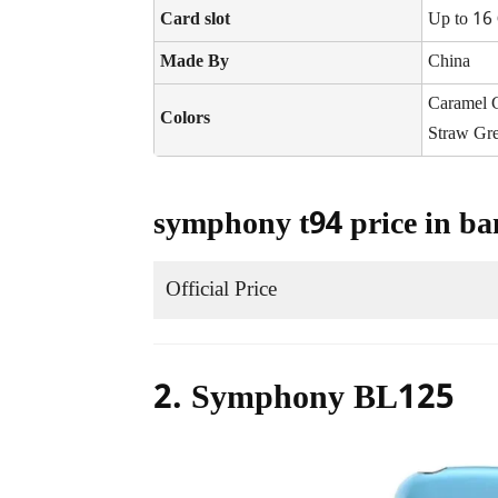
Card slot
Up to 16
Made By
China
Caramel G
Colors
Straw Gr
symphony t94 price in ba
Official Price
2. Symphony BL125