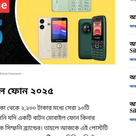
আ
আজক
আজ
Si
আজক
 Advertisement -
আ
আজক
ইল ফোন ২০২৫
আজ
া থেকে ২,২০০ টাকার মধ্যে সেরা ১০টি
Si
নি যদি একটি বাটন মোবাইল ফোন কিনার
আজক
ে সিম্ফনি ব্র্যান্ডের। তাহলে আজকে এই পোস্টটি