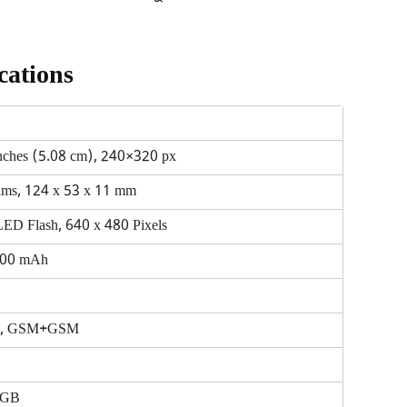
cations
nches (5.08 cm), 240×320 px
ams, 124 x 53 x 11 mm
LED Flash, 640 x 480 Pixels
500 mAh
M, GSM+GSM
 GB