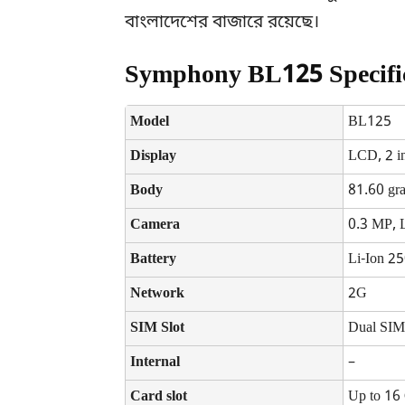
বাংলাদেশের বাজারে রয়েছে।
Symphony BL125 Specifi
Model
BL125
Display
LCD, 2 i
Body
81.60 gr
Camera
0.3 MP, 
Battery
Li-Ion 2
Network
2G
SIM Slot
Dual SI
Internal
–
Card slot
Up to 16