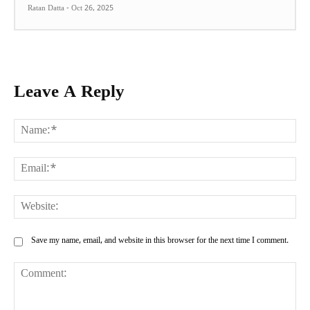
Ratan Datta
-
Oct 26, 2025
Leave A Reply
Na
Ema
Web
Save my name, email, and website in this browser for the next time I comment.