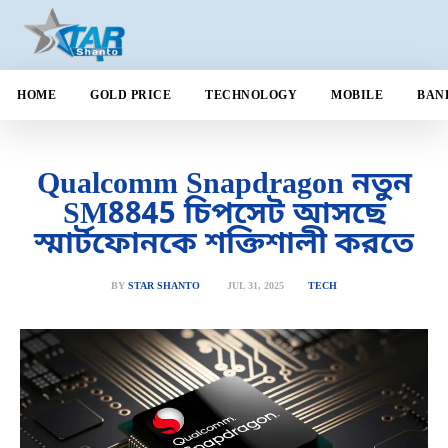
HOME
GOLD PRICE
TECHNOLOGY
MOBILE
BAN
Qualcomm Snapdragon নতুন
SM8845 চিপসেট আসছে
স্মার্টফোনকে শক্তিশালী করতে
JUL 31, 2025
BY
STAR SHANTO
TECH