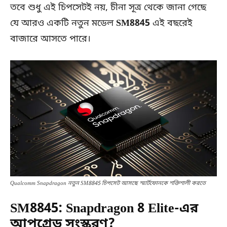
তবে শুধু এই চিপসেটই নয়, চীনা সূত্র থেকে জানা গেছে
যে আরও একটি নতুন মডেল
SM8845
এই বছরেই
বাজারে আসতে পারে।
Qualcomm Snapdragon নতুন SM8845 চিপসেট আসছে স্মার্টফোনকে শক্তিশালী করতে
SM8845: Snapdragon 8 Elite-এর
আপগ্রেড সংস্করণ?