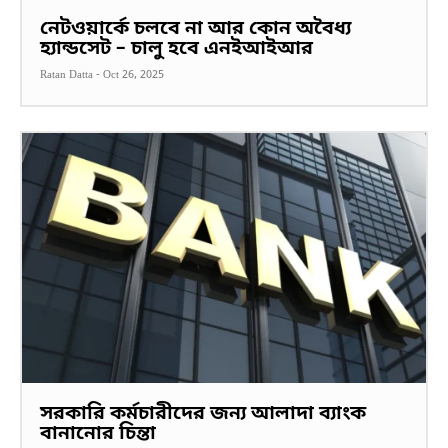
নেটওয়ার্কে চলবে না আর কোন অবৈধ্য
হ্যান্ডসেট – চালু হবে এনইআইআর
Ratan Datta
-
Oct 26, 2025
সরকারি কর্মচারীদের জন্য আলাদা ব্যাংক
বানানোর চিন্তা