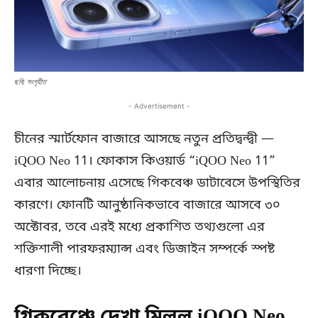
ছবি: সংগৃহীত
- Advertisement -
চীনের স্মার্টফোন বাজারে আসছে নতুন প্রতিদ্বন্দ্বী —
iQOO Neo 11। ফোকাস কিওয়ার্ড “iQOO Neo 11”
এবার আলোচনায় এসেছে গিকবেঞ্চ ডাটাবেসে উপস্থিতির
কারণে। ফোনটি আনুষ্ঠানিকভাবে বাজারে আসবে ৩০
অক্টোবর, তবে এরই মধ্যে প্রকাশিত তথ্যগুলো এর
শক্তিশালী পারফরম্যান্স এবং ডিজাইন সম্পর্কে স্পষ্ট
ধারণা দিচ্ছে।
গিকবেঞ্চে দেখা মিলল iQOO Neo