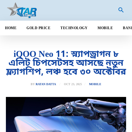
HOME
GOLD PRICE
TECHNOLOGY
MOBILE
BAN
iQOO Neo 11: স্ন্যাপড্রাগন ৮
এলিট চিপসেটসহ আসছে নতুন
ফ্ল্যাগশিপ, লঞ্চ হবে ৩০ অক্টোবর
OCT 23, 2025
BY
RATAN DATTA
MOBILE