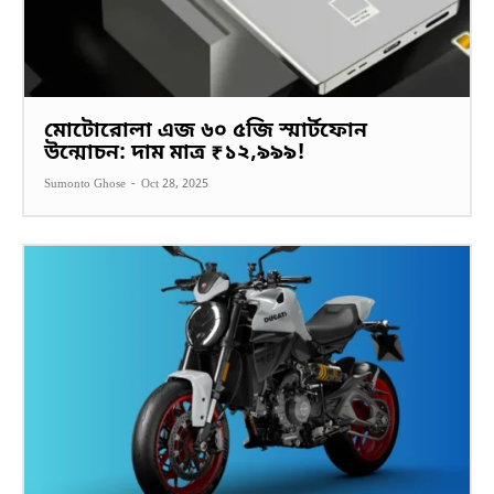
মোটোরোলা এজ ৬০ ৫জি স্মার্টফোন
উন্মোচন: দাম মাত্র ₹১২,৯৯৯!
Sumonto Ghose
-
Oct 28, 2025