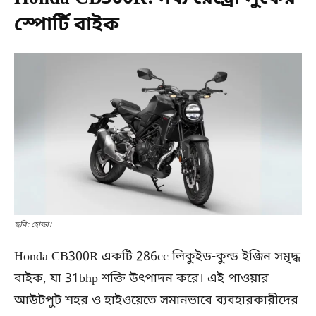
স্পোর্টি বাইক
ছবি: হোন্ডা।
Honda CB300R একটি 286cc লিকুইড-কুল্ড ইঞ্জিন সমৃদ্ধ
বাইক, যা 31bhp শক্তি উৎপাদন করে। এই পাওয়ার
আউটপুট শহর ও হাইওয়েতে সমানভাবে ব্যবহারকারীদের