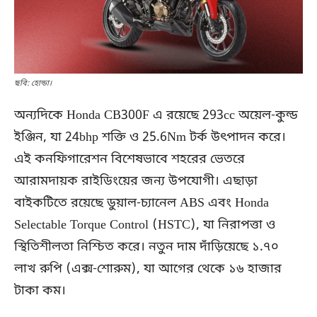
ছবি: হোন্ডা।
অন্যদিকে Honda CB300F এ রয়েছে 293cc অয়েল-কুল্ড
ইঞ্জিন, যা 24bhp শক্তি ও 25.6Nm টর্ক উৎপাদন করে।
এই কনফিগারেশন বিশেষভাবে শহরের ভেতরে
আরামদায়ক রাইডিংয়ের জন্য উপযোগী। এছাড়া
বাইকটিতে রয়েছে ডুয়াল-চ্যানেল ABS এবং Honda
Selectable Torque Control (HSTC), যা নিরাপত্তা ও
স্থিতিশীলতা নিশ্চিত করে। নতুন দাম দাঁড়িয়েছে ১.৭০
লাখ রুপি (এক্স-শোরুম), যা আগের থেকে ১৬ হাজার
টাকা কম।