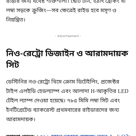
রাস্তার জন্য যথেষ্ট শক্তিশালী। ছোট টার্ন, হঠাৎ ব্রেকিং বা
লম্বা সড়কে ক্রুজিং—সব ক্ষেত্রেই রাইড হবে মসৃণ ও
নিয়ন্ত্রিত।
- Advertisement -
নিও-রেট্রো ডিজাইন ও আরামদায়ক
সিট
ডেস্টিনির নও-রেট্রো থিমে ক্রোম ডিটেইলিং, প্রজেক্টর
টাইপ এলইডি হেডল্যাম্প এবং আলাদা H-আকৃতির LED
টেইল ল্যাম্প দেওয়া হয়েছে। ৭৮৫ মিমি লম্বা সিট এবং
ইনটিগ্রেটেড ব্যাকরেস্ট প্রথমবারের রাইডারদের জন্য
আরামদায়ক।