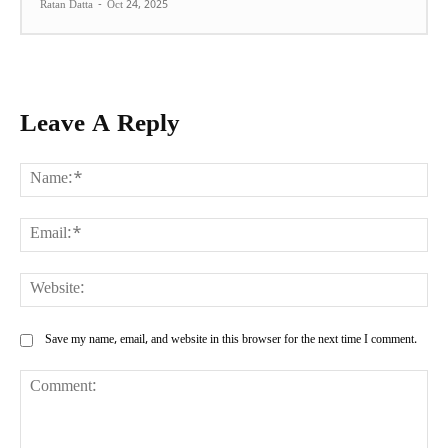
Ratan Datta
-
Oct 24, 2025
Leave A Reply
Na
Ema
Web
Save my name, email, and website in this browser for the next time I comment.