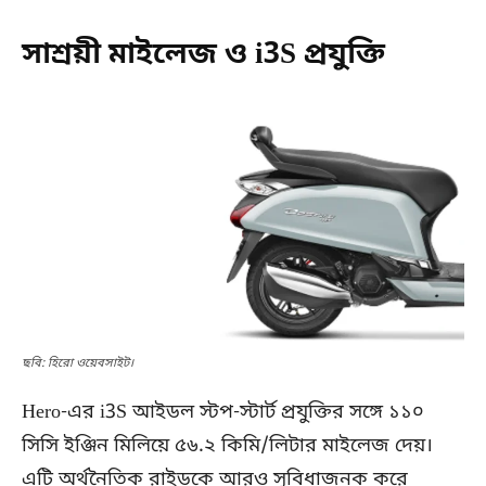
সাশ্রয়ী মাইলেজ ও i3S প্রযুক্তি
ছবি: হিরো ওয়েবসাইট।
Hero-এর i3S আইডল স্টপ-স্টার্ট প্রযুক্তির সঙ্গে ১১০
সিসি ইঞ্জিন মিলিয়ে ৫৬.২ কিমি/লিটার মাইলেজ দেয়।
এটি অর্থনৈতিক রাইডকে আরও সুবিধাজনক করে