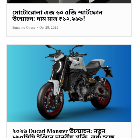
মোটোরোলা এজ ৬০ ৫জি স্মার্টফোন
উন্মোচন: দাম মাত্র ₹১২,৯৯৯!
Sumonto Ghose
-
Oct 28, 2025
২০২৬ Ducati Monster উন্মোচন: নতুন
৮৯০সিসি ইঞ্জিনে দানবীয় শক্তি, লঞ্চ হচ্ছে