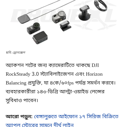
ছবি: ড্রোনক্সেল
অ্যাকশন শটের জন্য ক্যামেরাটিতে থাকছে DJI
RockSteady 3.0 স্ট্যাবিলাইজেশন এবং Horizon
Balancing প্রযুক্তি, যা ৪কে/৬০fps পর্যন্ত সমর্থন করবে।
ব্যবহারকারীরা ১৪৩-ডিগ্রি আল্ট্রা-ওয়াইড লেন্সের
সুবিধাও পাবেন।
আরো পড়ুন:
বেঙ্গালুরুতে আইফোন ১৭ সিরিজ বিক্রিতে
অ্যাপল স্টোরের সামনে দীর্ঘ লাইন