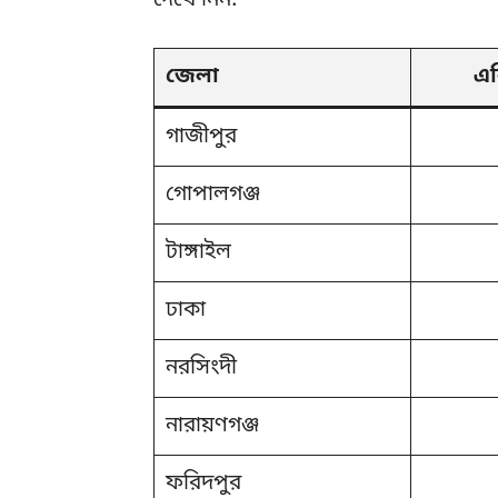
দেখে নিন:
জেলা
এর
গাজীপুর
গোপালগঞ্জ
টাঙ্গাইল
ঢাকা
নরসিংদী
নারায়ণগঞ্জ
ফরিদপুর