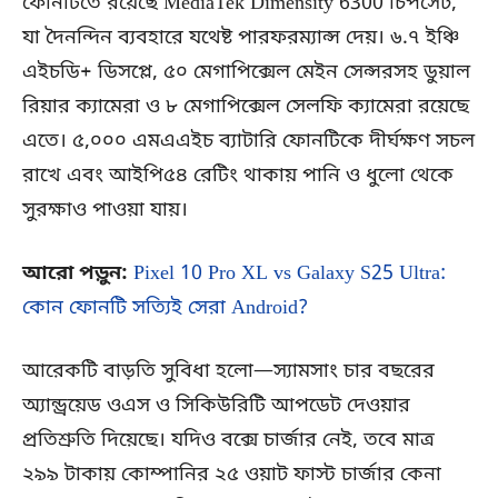
ফোনটিতে রয়েছে MediaTek Dimensity 6300 চিপসেট,
যা দৈনন্দিন ব্যবহারে যথেষ্ট পারফরম্যান্স দেয়। ৬.৭ ইঞ্চি
এইচডি+ ডিসপ্লে, ৫০ মেগাপিক্সেল মেইন সেন্সরসহ ডুয়াল
রিয়ার ক্যামেরা ও ৮ মেগাপিক্সেল সেলফি ক্যামেরা রয়েছে
এতে। ৫,০০০ এমএএইচ ব্যাটারি ফোনটিকে দীর্ঘক্ষণ সচল
রাখে এবং আইপি৫৪ রেটিং থাকায় পানি ও ধুলো থেকে
সুরক্ষাও পাওয়া যায়।
আরো পড়ুন:
Pixel 10 Pro XL vs Galaxy S25 Ultra:
কোন ফোনটি সত্যিই সেরা Android?
আরেকটি বাড়তি সুবিধা হলো—স্যামসাং চার বছরের
অ্যান্ড্রয়েড ওএস ও সিকিউরিটি আপডেট দেওয়ার
প্রতিশ্রুতি দিয়েছে। যদিও বক্সে চার্জার নেই, তবে মাত্র
২৯৯ টাকায় কোম্পানির ২৫ ওয়াট ফাস্ট চার্জার কেনা