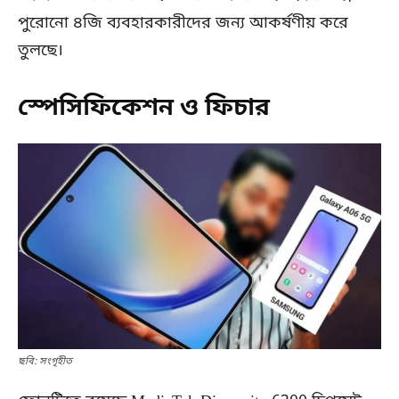
পুরোনো ৪জি ব্যবহারকারীদের জন্য আকর্ষণীয় করে
তুলছে।
স্পেসিফিকেশন ও ফিচার
ছবি: সংগৃহীত