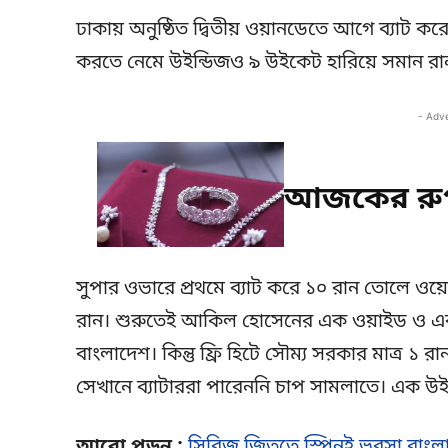
ঢাকায় অনুষ্ঠিত দ্বিতীয় ওয়ানডেতে আগে ব্যাট 
করতে নেমে উইন্ডিজও ৯ উইকেট হারিয়ে সমান রান
- Adv
আজকের রুপ
সুপার ওভারে প্রথমে ব্যাট করে ১০ রান তোলে ওয়েস
রান। শুরুতেই আকিল হোসেনের এক ওয়াইড ও এক 
বাংলাদেশ। কিন্তু ফ্রি হিটে সৌম্য সরকার মাত্র 
সেখানে ব্যাটাররা পারেননি চাপ সামলাতে। এক উইকে
আরো পড়ুৃন :
সিরিজ জিততে স্পিনই ভরসা বাংল