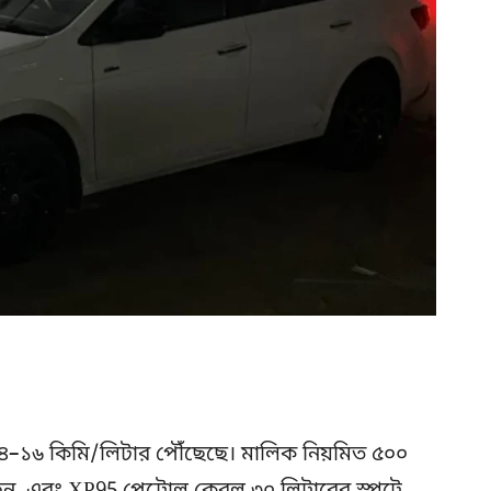
৪–১৬ কিমি/লিটার পৌঁছেছে। মালিক নিয়মিত ৫০০