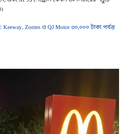
েন, এবং XP95 পেট্রোল কেবল ৩০ লিটারের স্প্রুটে
ে।
: Keeway, Zontes ও QJ Motor ৩০,০০০ টাকা পর্যন্ত