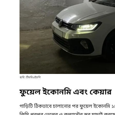
ছবি: টিমবিএইচপি
ফুয়েল ইকোনমি এবং কেয়ার
গাড়িটি ঠিকভাবে চালানোর পর ফুয়েল ইকোনমি ১