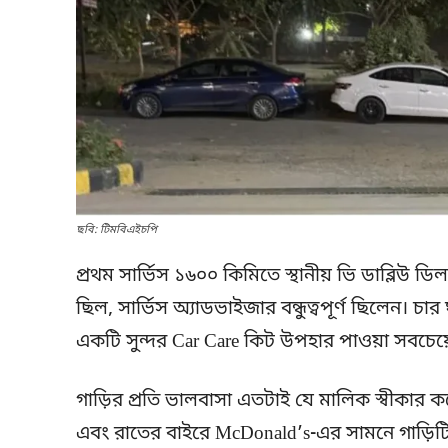
ছবি: টিমবিএইচপি
প্রথম সার্ভিস ১৬০০ কিমিতে স্থানীয় ভি ডাব্লিউ ডিল
ছিল, সার্ভিস অ্যাডভাইজার বন্ধুত্বপূর্ণ ছিলেন। চা
একটি সুন্দর Car Care কিট উপহার পাওয়া সবচেয়ে
গাড়ির প্রতি ভালবাসা এতটাই যে মালিক স্বীকা
এবং রাতের বাইরে McDonald’s-এর সামনে গাড়িটিক