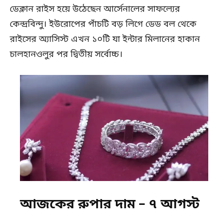
ডেক্লান রাইস হয়ে উঠেছেন আর্সেনালের সাফল্যের
কেন্দ্রবিন্দু। ইউরোপের পাঁচটি বড় লিগে ডেড বল থেকে
রাইসের অ্যাসিস্ট এখন ১০টি যা ইন্টার মিলানের হাকান
চালহানওলুর পর দ্বিতীয় সর্বোচ্চ।
আজকের রুপার দাম – ৭ আগস্ট