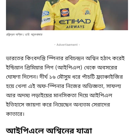
রবিচন্দ্রন অশ্বিন। ছবি: আনন্দবাজার
- Advertisement -
ভারতের কিংবদন্তি স্পিনার রবিচন্দ্রন অশ্বিন হঠাৎ করেই
ইন্ডিয়ান প্রিমিয়ার লিগ (আইপিএল) থেকে অবসরের
ঘোষণা দিলেন। দীর্ঘ ১৬ মৌসুম ধরে পাঁচটি ফ্র্যাঞ্চাইজির
হয়ে খেলা এই অফ-স্পিনার নিজের অভিজ্ঞতা, সাফল্য
আর অদম্য লড়াইয়ের মানসিকতা দিয়ে আইপিএল
ইতিহাসে জায়গা করে নিয়েছেন অন্যতম সেরাদের
কাতারে।
আইপিএলে অশ্বিনের যাত্রা