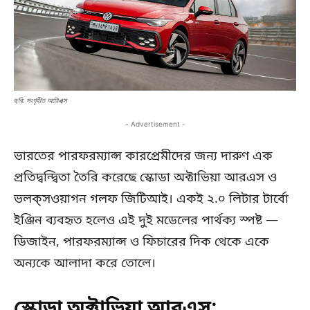
ছবি: সংগৃহীত অটোএক্স
- Advertisement -
ভারতের পারফরম্যান্স কারপ্রেমীদের জন্য দারুণ এক
প্রতিদ্বন্দ্বিতা তৈরি করেছে স্কোডা অক্টাভিয়া আরএস ও
ভলক্‌সওয়াগন গলফ জিটিআই। একই ২.০ লিটার টার্বো
ইঞ্জিন ব্যবহৃত হলেও এই দুই মডেলের পার্থক্য স্পষ্ট —
ডিজাইন, পারফরম্যান্স ও ফিচারের দিক থেকে একে
অন্যকে আলাদা করে তোলে।
স্কোডা অক্টাভিয়া আরএস: