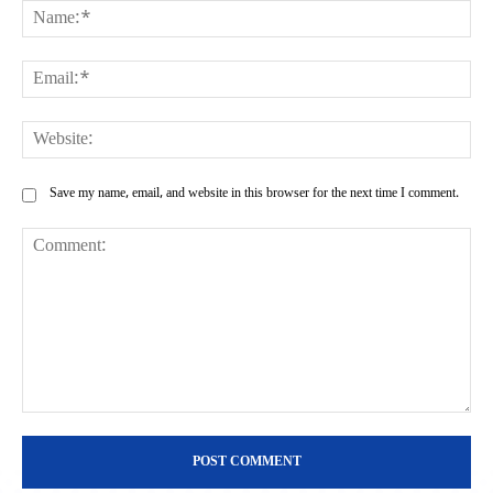
Na
Ema
Web
Save my name, email, and website in this browser for the next time I comment.
Comment: