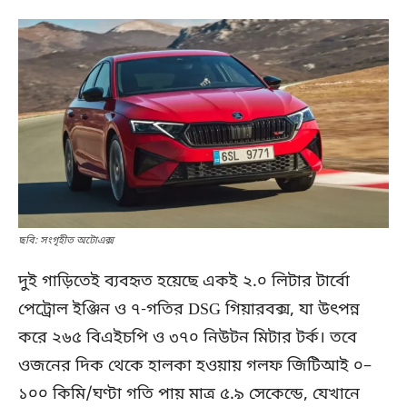
ছবি: সংগৃহীত অটোএক্স
দুই গাড়িতেই ব্যবহৃত হয়েছে একই ২.০ লিটার টার্বো
পেট্রোল ইঞ্জিন ও ৭-গতির DSG গিয়ারবক্স, যা উৎপন্ন
করে ২৬৫ বিএইচপি ও ৩৭০ নিউটন মিটার টর্ক। তবে
ওজনের দিক থেকে হালকা হওয়ায় গলফ জিটিআই ০–
১০০ কিমি/ঘণ্টা গতি পায় মাত্র ৫.৯ সেকেন্ডে, যেখানে