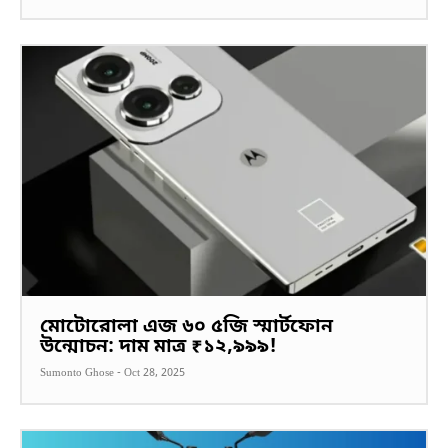
মোটোরোলা এজ ৬০ ৫জি স্মার্টফোন
উন্মোচন: দাম মাত্র ₹১২,৯৯৯!
Sumonto Ghose
-
Oct 28, 2025