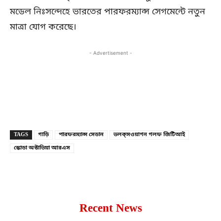
মডেল নিঃসন্দেহে ভারতের পারফরম্যান্স সেগমেন্টে নতুন
মাত্রা যোগ করেছে।
- Advertisement -
Copy URL
Facebook
X
TAGS
গাড়ি
পারফরম্যান্স সেডান
ভলক্‌সওয়াগন গলফ জিটিআই
স্কোডা অক্টাভিয়া আরএস
Recent News