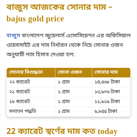
বাজুস আজকের সোনার দাম –
bajus gold price
বাজুস
বাংলাদেশ জুয়েলার্স এসোসিয়েশন এর অফিসিয়াল
ওয়েবসাইট এর দাম নির্ধারন থেকে নিচে সোনার ওজন
অনুযায়ী দাম হিসাব দেওয়া হল:
সোনার বিশুদ্ধতা
সোনা ওজন
সোনার দাম
২২ ক্যারেট
১ গ্রাম
১৪,৫৬৮ টাকা
২১ ক্যারেট
১ গ্রাম
১৩,৯০৬ টাকা
১৮ ক্যারেট
১ গ্রাম
১১,৯১৯ টাকা
সনাতন পদ্ধতি
১ গ্রাম
৯,৮৫৫ টাকা
22 ক্যারেট স্বর্ণের দাম কত today