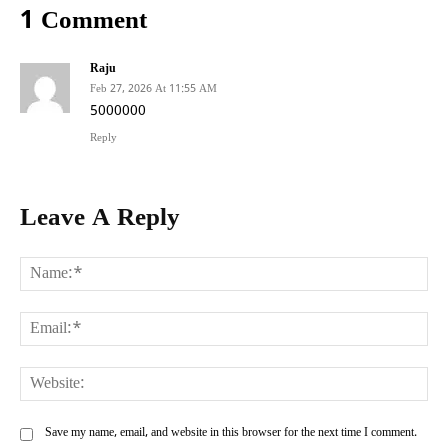
1 Comment
Raju
Feb 27, 2026 At 11:55 AM
5000000
Reply
Leave A Reply
Na
Ema
Web
Save my name, email, and website in this browser for the next time I comment.