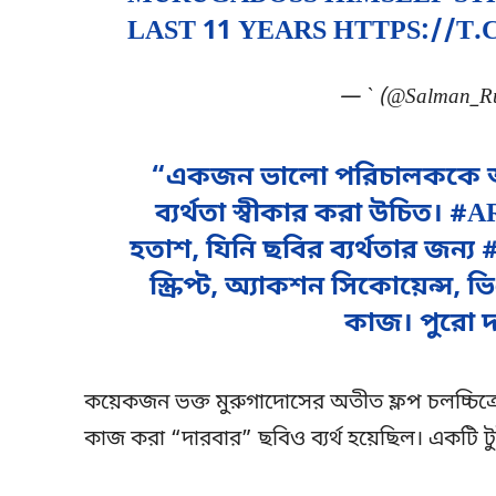
LAST 11 YEARS
HTTPS://T.
— ` (@Salman_R
“একজন ভালো পরিচালককে অন
ব্যর্থতা স্বীকার করা উচি
হতাশ, যিনি ছবির ব্যর্থতার জ
স্ক্রিপ্ট, অ্যাকশন সিকোয়েন্
কাজ। পুরো দ
কয়েকজন ভক্ত মুরুগাদোসের অতীত ফ্লপ চলচ্চিত্র
কাজ করা “দারবার” ছবিও ব্যর্থ হয়েছিল। একটি টু