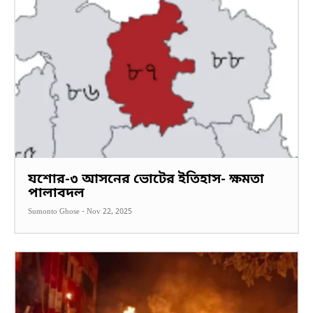
যশোর-৩ আসনের ভোটের ইতিহাস- ক্ষমতা
পালাবদল
Sumonto Ghose
-
Nov 22, 2025