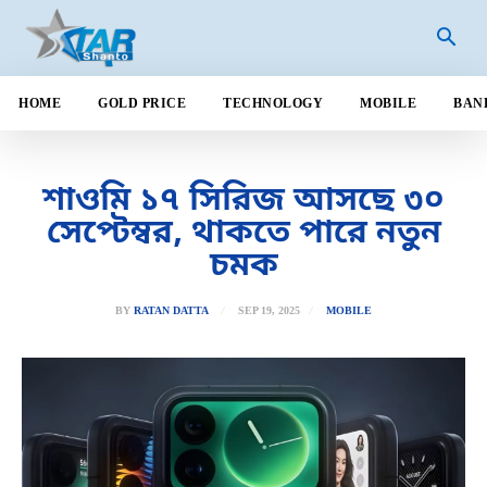
HOME
GOLD PRICE
TECHNOLOGY
MOBILE
BAN
শাওমি ১৭ সিরিজ আসছে ৩০
সেপ্টেম্বর, থাকতে পারে নতুন
চমক
SEP 19, 2025
BY
RATAN DATTA
MOBILE