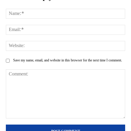
Na
Ema
Web
Save my name, email, and website in this browser for the next time I comment.
Comment: