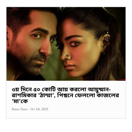
৩য় দিনে ৫০ কোটি আয় করলো আয়ুষ্মান-
রাশমিকার ‘ঠাম্মা’, পিছনে ফেললো কাজলের
‘মা’কে
Ratan Datta
-
Oct 24, 2025