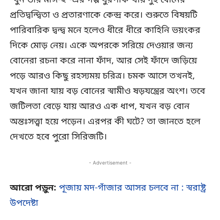
‘খুন ভরি মাঙ্গ-২’-এর গল্প ঘুরপাক খায় দুই বোনের
প্রতিদ্বন্দ্বিতা ও প্রতারণাকে কেন্দ্র করে। শুরুতে বিষয়টি
পারিবারিক দ্বন্দ্ব মনে হলেও ধীরে ধীরে কাহিনি ভয়ংকর
দিকে মোড় নেয়। একে অপরকে সরিয়ে দেওয়ার জন্য
বোনেরা রচনা করে নানা ফাঁদ, আর সেই ফাঁদে জড়িয়ে
পড়ে আরও কিছু রহস্যময় চরিত্র। চমক আসে তখনই,
যখন জানা যায় বড় বোনের স্বামীও ষড়যন্ত্রের অংশ। তবে
জটিলতা বেড়ে যায় আরও এক ধাপ, যখন বড় বোন
অন্তঃসত্ত্বা হয়ে পড়েন। এরপর কী ঘটে? তা জানতে হলে
দেখতে হবে পুরো সিরিজটি।
- Advertisement -
আরো পড়ুন:
পূজায় মদ-গাঁজার আসর চলবে না : স্বরাষ্ট্র
উপদেষ্টা